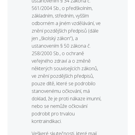
ustanovením § 34 zákona č.
561/2004 Sb., o předškolním,
základním, středním, vyšším
odborném a jiném vzdělávání, ve
znění pozdějších předpisů (dále
jen „školský zákon“), a
ustanovením § 50 zákona č.
258/2000 Sb., o ochraně
veřejného zdraví a o změně
některých souvisejících zákonů,
ve znění pozdějších předpisů,
pouze dítě, které se podrobilo
stanovenému očkování, má
doklad, že je proti nákaze imunní,
nebo se nemůže očkování
podrobit pro trvalou
kontraindikaci.
Veškeré skutečnosti, které mají