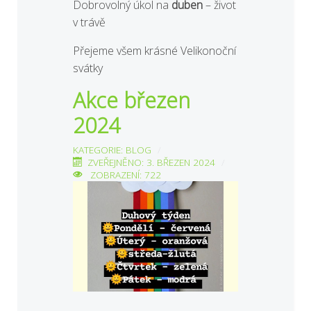
Dobrovolný úkol na
duben
– život
v trávě
Přejeme všem krásné Velikonoční
svátky
Akce březen
2024
KATEGORIE:
BLOG
ZVEŘEJNĚNO: 3. BŘEZEN 2024
ZOBRAZENÍ: 722