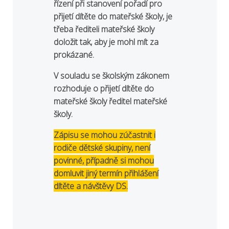
řízení při stanovení pořadí pro
přijetí dítěte do mateřské školy, je
třeba řediteli mateřské školy
doložit tak, aby je mohl mít za
prokázané.
V souladu se školským zákonem
rozhoduje o přijetí dítěte do
mateřské školy ředitel mateřské
školy.
Zápisu se mohou zúčastnit i
rodiče dětské skupiny, není
povinné, případně si mohou
domluvit jiný termín přihlášení
dítěte a návštěvy DS.